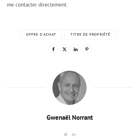
me contacter directement.
OFFRE D'ACHAT
TITRE DE PROPRIÉTÉ
Gwenaël Norrant
W
L
e
i