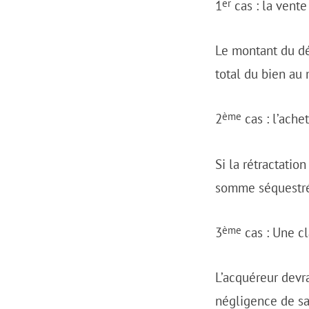
er
1
cas : la vente
Le montant du dé
total du bien au 
ème
2
cas : l’ache
Si la rétractatio
somme séquestrée 
ème
3
cas : Une c
L’acquéreur devr
négligence de sa