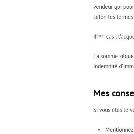
vendeur qui pou
selon les termes
ème
4
cas : l’acqu
La somme séquest
indemnité d’immo
Mes consei
Si vous êtes le v
Mentionnez l