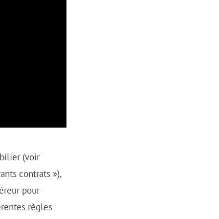
lier (voir
ants contrats »),
éreur pour
érentes règles