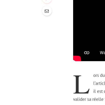
L
ors du
l’arti
il est
valider sa réell